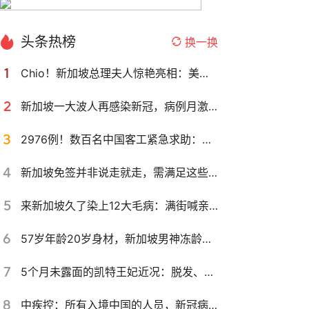
头条热榜
换一换
1
Chio！新加坡总理夫人惊艳亮相：美丽动人、知性优雅！简直杀疯了
2
新加坡一大波人再感染新冠，病例月激增100%！专家：或是新变种、现有疫苗无效…
3
2976例！数百名中国客工紧急求助：被困疫情核爆的新加坡宿舍，到处都是感染者、看医生难……
4
新加坡免签并非说走就走，需满足这些条件！特别提醒需注意～
5
来新加坡久了染上12大毛病：满街喊亲戚、见队就排、过马路不看车…
6
57岁年龄20岁身材，新加坡男神冻龄秘籍大公开！
7
5个月未露面的凯特王妃近况：脱发、恶心消瘦、腹部破裂有疝气！
8
中疾控：所有入境中国的人员，新冠病毒核酸要抽检！