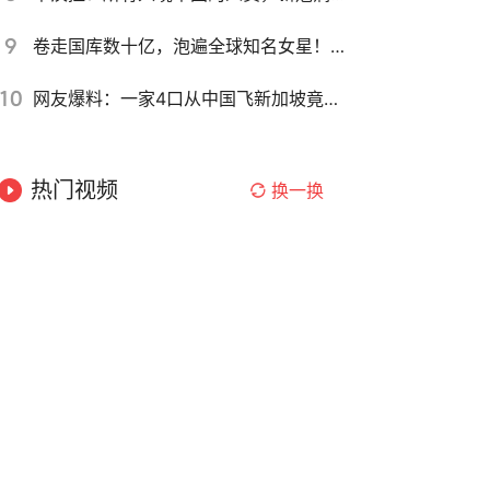
9
卷走国库数十亿，泡遍全球知名女星！揭秘“东南亚和珅”的疯狂人生~
10
网友爆料：一家4口从中国飞新加坡竟忘带护照，滞留机场3小时
热门视频
换一换