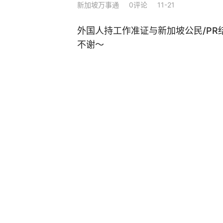
新加坡万事通
0评论
11-21
外国人持工作准证与新加坡公民/PR
不谢～
新加坡万事通
0评论
11-20
与新加坡男闪婚，拿准证怀孕7个月
$3000…
新加坡万事通
0评论
11-13
中国陪读妈妈在新加坡“潜伏”16年
申请工作准证，最终...