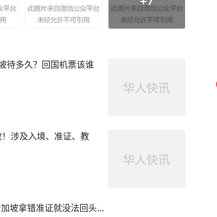
+
7
加坡待多久？回国机票该谁
效！涉及入境、准证、教
加坡拿错准证就没法回头...