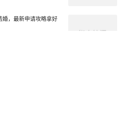
结婚，最新申请攻略拿好
！外国女竟被移民局罚款
！用假护照多次出入境、还